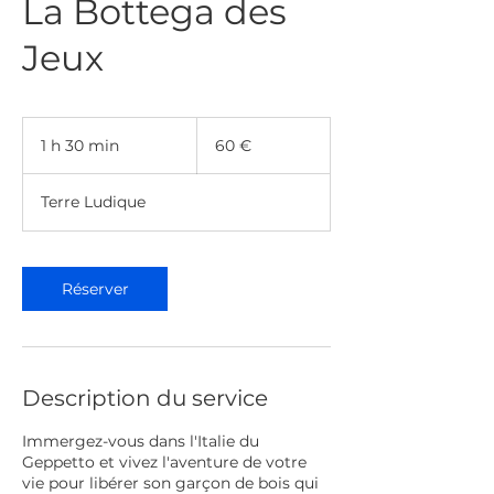
La Bottega des
Jeux
60
euros
1 h 30 min
1
60 €
3
0
Terre Ludique
m
i
n
Réserver
Description du service
Immergez-vous dans l'Italie du
Geppetto et vivez l'aventure de votre
vie pour libérer son garçon de bois qui