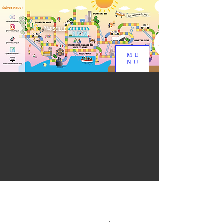
ME
NU