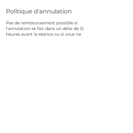
Politique d'annulation
Pas de remboursement possible si
l'annulation se fait dans un délai de 12
heures avant la séance ou si vous ne
vous présentez à votre séance.
50% de remboursement pour une
demande d'annulation dans un délais
de 24 à 12 heures et 1 minute avant la
séance.
100 % de remboursement pour une
demande avec un délais supérieur à 24
Coordonnées
71 Rue des Bons Enfants, Marseille,