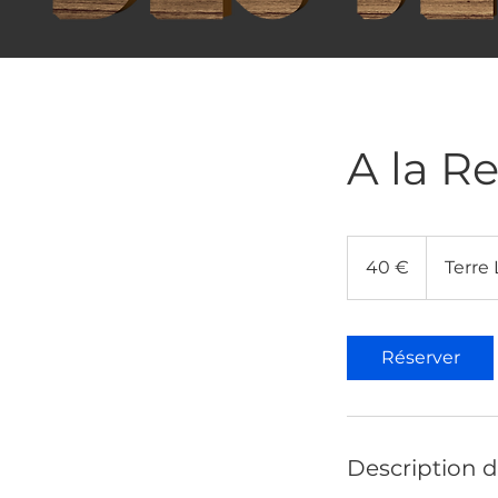
A la R
40
euros
40 €
Terre
Réserver
Description d