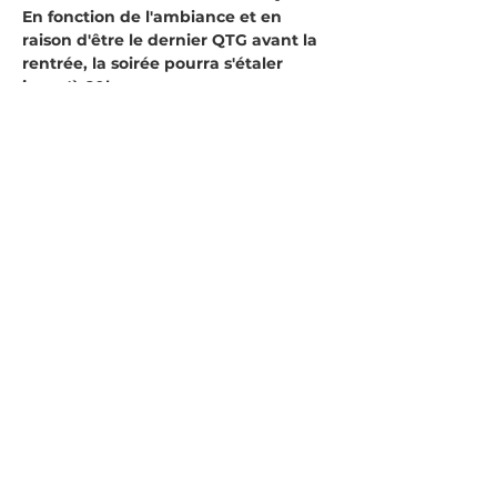
En fonction de l'ambiance et en 
raison d'être le dernier QTG avant la 
rentrée, la soirée pourra s'étaler 
jusqu'à 20h.
Entrée libre et ouverte à tout public. 
 Pour plus de reinseignements, 
contactez : iva@terreludique.org
Partager cet événement
Politique de confidentialité
Mentions légales
Politique de cookies