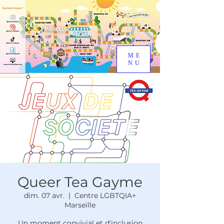
ME
NU
Queer Tea Gayme
dim. 07 avr.
  |  
Centre LGBTQIA+
Marseille
Un moment convivial et d'inclusion