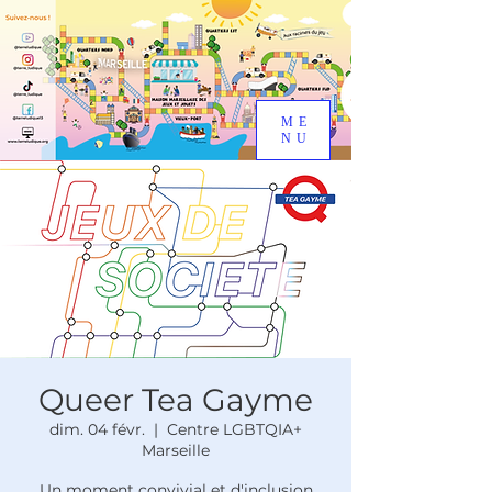
ME
NU
Queer Tea Gayme
dim. 04 févr.
  |  
Centre LGBTQIA+
Marseille
Un moment convivial et d'inclusion