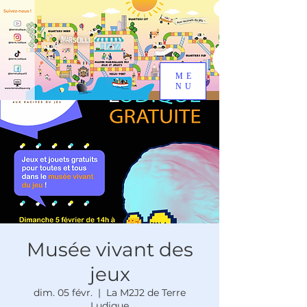
ME
NU
Musée vivant des
jeux
dim. 05 févr.
  |  
La M2J2 de Terre
Ludique