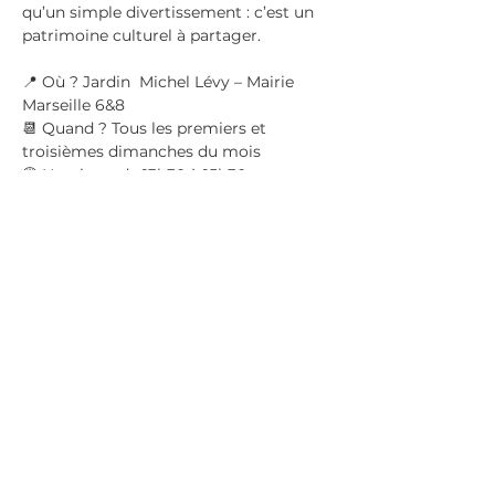
qu’un simple divertissement : c’est un 
patrimoine culturel à partager.
📍 Où ? Jardin  Michel Lévy – Mairie 
Marseille 6&8
📆 Quand ? Tous les premiers et 
troisièmes dimanches du mois
🕑 Horaires : de 13h30 à 15h30
Au programme :
Afficher plus
Partager cet événement