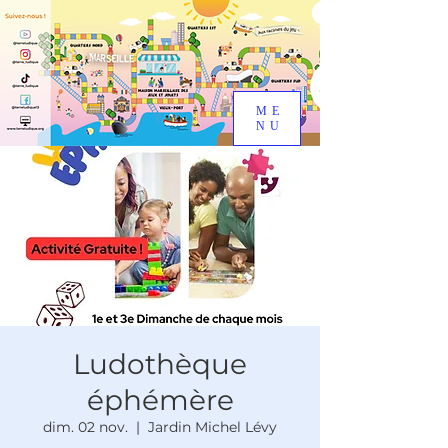
ME
NU
Ludothèque
éphémère
dim. 02 nov.
  |  
Jardin Michel Lévy