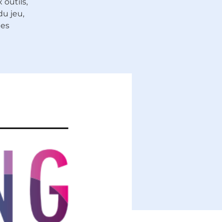
 outils,
du jeu,
les