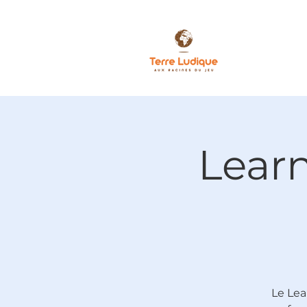
Lear
Le Lea