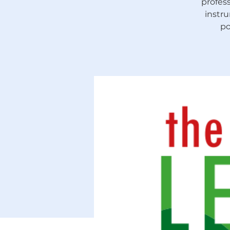
profess
instru
po