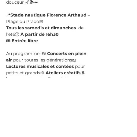
douceur 🎷📚☀️
📍
Stade nautique Florence Arthaud
 – 
Plage du Prado📅 
Tous les samedis et dimanches 
 de 
l’été🕕 
À partir de 16h30
🎟️ 
Entrée libre
Au programme :🎼 
Concerts en plein 
air
 pour toutes les générations📖 
Lectures musicales et contées
 pour 
petits et grands🎨 
Ateliers créatifs & 
jeux
 avec 
Terre Ludique
🌅 Un espace 
convivial pour se détendre en fin de 
journée, profiter de l’air marin et 
partager un moment de culture au 
soleil couchant…
Afficher plus