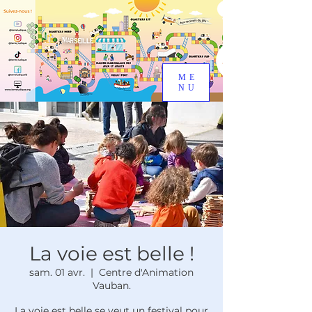
ME
NU
La voie est belle !
sam. 01 avr.
  |  
Centre d'Animation
Vauban.
La voie est belle se veut un festival pour