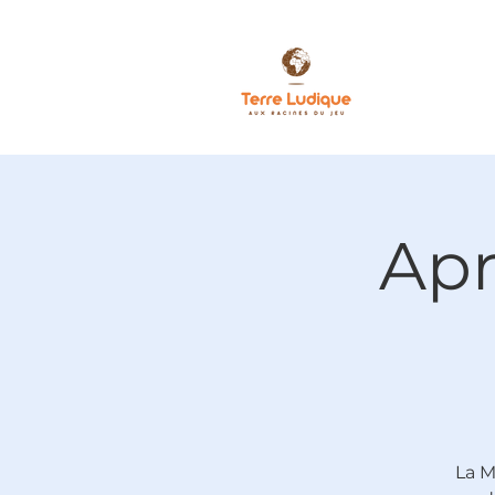
Apr
La M